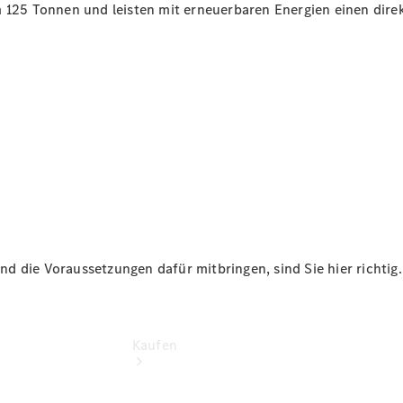
vereinbaren
 125 Tonnen und leisten mit erneuerbaren Energien einen direk
Marktbreit
Tel: +49
9332
5030
Kitzingen
Tel: +49
9321
9350
d die Voraussetzungen dafür mitbringen, sind Sie hier richtig.
Kaufen