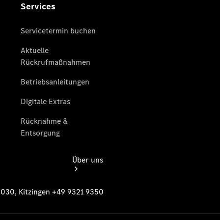
Partner
Warnung: Betrug
beim
Gebrauchtwagenkauf
Finandienste
Gebrauchtwagensuche
Über uns