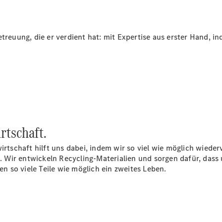
etreuung, die er verdient hat: mit Expertise aus erster Hand, i
Übersicht
Serviceangebote
Reifen &
Kompletträder
Teile &
Zubehör
Pannen- &
Schadenhilfe
rtschaft.
Reparatur &
Werkstatt
wirtschaft hilft uns dabei, indem wir so viel wie möglich wied
Rückrufe &
Wir entwickeln Recycling-Materialien und sorgen dafür, dass 
Umrüstungen
 so viele Teile wie möglich ein zweites Leben.
Warnung: Betrug
beim
Gebrauchtwagenkauf
Service für
Reisemobile