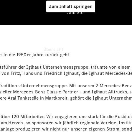
Zum Inhalt springen
Anbieter
Anbieter
Übersicht
is in die 1950er Jahre zurück geht.
häftsführer der Iglhaut Unternehmensgruppe, träumte von eine
on Fritz, Hans und Friedrich Iglhaut, die Iglhaut Mercedes-B
e Traditions-Unternehmensgruppe. Mit unseren 2 Mercedes-Benz
ieller Mercedes-Benz Classic Partner - und Iglhaut Alltrucks, s
Startseite
sere Aral Tankstelle in Martkbreit, gehört die Iglhaut Unter
Ansprechpartner
finden
Beratung
ber 120 Mitarbeiter. Wir engagieren uns stark für die Ausbild
vereinbaren
 am Herzen, so sponsoren wir jährlich regionale Vereine, Inst
Servicetermin
ikanlage produzieren wir nicht nur unseren eigenen Strom, sond