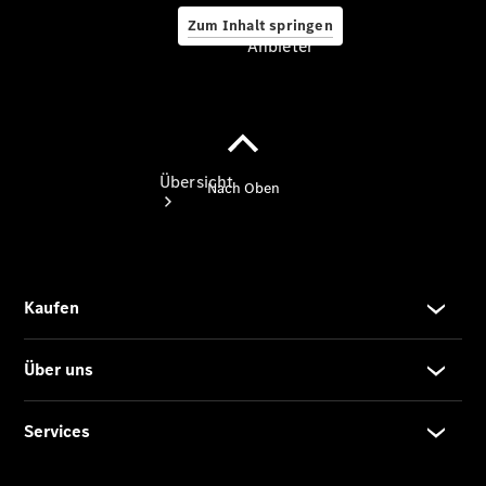
Zum Inhalt springen
Anbieter
Anbieter
Übersicht
Startseite
Ansprechpartner
finden
Beratung
vereinbaren
Servicetermin