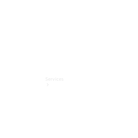
Gebrauchtwagensuche
Digitale
Extras
Services
Serviceangebote
Classic