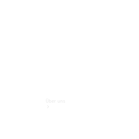
Partner
Warnung: Betrug
beim
Gebrauchtwagenkauf
Finandienste
Gebrauchtwagensuche
Über uns