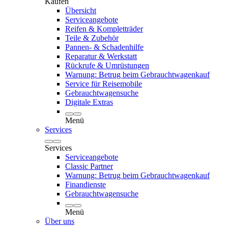
Kaufen
Übersicht
Serviceangebote
Reifen & Kompletträder
Teile & Zubehör
Pannen- & Schadenhilfe
Reparatur & Werkstatt
Rückrufe & Umrüstungen
Warnung: Betrug beim Gebrauchtwagenkauf
Service für Reisemobile
Gebrauchtwagensuche
Digitale Extras
Menü
Services
Services
Serviceangebote
Classic Partner
Warnung: Betrug beim Gebrauchtwagenkauf
Finandienste
Gebrauchtwagensuche
Menü
Über uns