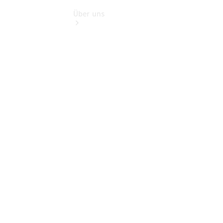
Über uns
Übersicht
Kontakt
Ansprechpartner
Kontaktformular
Jobs &
Karriere