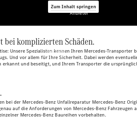
Zum Inhalt springen
Anbieter
st bei komplizierten Schäden.
Anbieter
tise: Unsere Spezialisten kennen Ihren Mercedes-Transporter b
Übersicht
zeugs. Und vor allem für Ihre Sicherheit. Dabei werden eventu
 erkannt und beseitigt, und Ihrem Transporter die ursprünglic
.
Startseite
ten bei der Mercedes-Benz Unfallreparatur Mercedes-Benz Orig
Ansprechpartner
 genau auf die Anforderungen von Mercedes-Benz Fahrzeugen 
finden
 einzelner Mercedes-Benz Baureihen vorbehalten.
Probefahrt
vereinbaren
Beratung