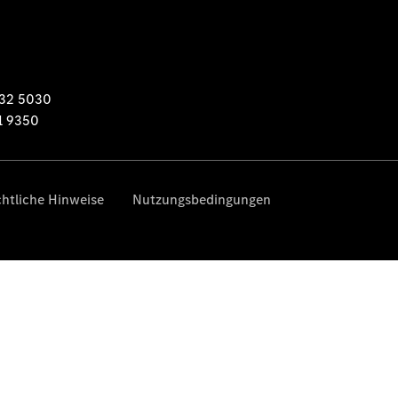
Übersicht
Finanzdienste
Reifen &
Kompletträder
Reifen- und
Komplettradschutz
EU-
Reifenlabel
Transporter-
Service