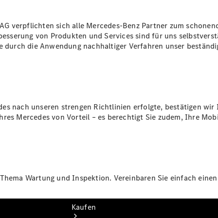
vereinbaren
Servicetermin
vereinbaren
AG verpflichten sich alle Mercedes-Benz Partner zum schonen
Marktbreit
rbesserung von Produkten und Services sind für uns selbstverst
Tel: +49
ie durch die Anwendung nachhaltiger Verfahren unser beständig
9332
5030
Kitzingen
Tel: +49
9321
9350
es nach unseren strengen Richtlinien erfolgte, bestätigen wi
res Mercedes von Vorteil – es berechtigt Sie zudem, Ihre Mobi
 Thema Wartung und Inspektion. Vereinbaren Sie einfach einen 
Kaufen